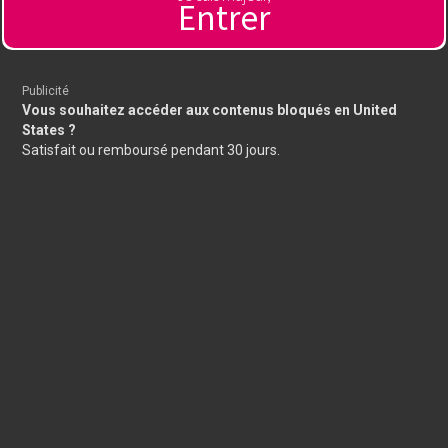
Entrer
cho người chơi.
Ứng dụng di động tối ưu, cho phép bạn tham gia cá cược mọi
lúc, mọi nơi.
Đừng chần chừ nữa, hãy đăng ký tài khoản SHBET ngay hôm nay
Publicité
để trải nghiệm sân chơi cá cược đỉnh cao và rinh về những phần
Vous souhaitez accéder aux contenus bloqués en United
thưởng giá trị!
States ?
Satisfait ou remboursé pendant 30 jours.
Thông tin liên hệ:
Địa chỉ: 23 P. Lý Thường Kiệt, Phan Chu Trinh, Hoàn Kiếm, Hà
Nội, Việt Nam
Điện thoại: 0566.54.7979
Website:
https://shbetcity.com/
Email: shbetcitycom@gmail.com
Hashtags: #shbet #trangchu_shbet #casino_shbet
#thethao_shbet #banca_shbet #nohu_shbet #xoso_shbet
GOOGLE STACKING
Google Sheets
https://docs.google.com/spreadsheets/d/17ZC_IBMagjyHeoztJsz
usp=sharing